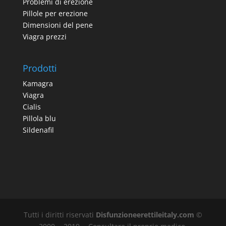
Problemi di erezione
Pillole per erezione
Dimensioni del pene
Viagra prezzi
Prodotti
Kamagra
Viagra
Cialis
Pillola blu
Sildenafil
Tutti i diritti riservati
Disfunzioneerettileitaly.com
©