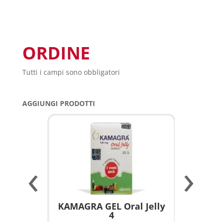
ORDINE
Tutti i campi sono obbligatori
AGGIUNGI PRODOTTI
‹
›
a per
KAMAGRA GEL Oral Jelly
KAMAGR
4