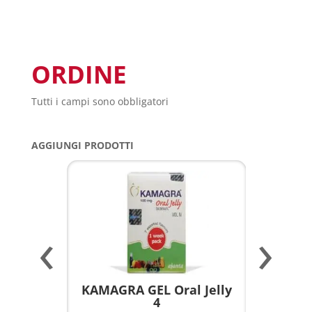
ORDINE
Tutti i campi sono obbligatori
AGGIUNGI PRODOTTI
‹
›
a per
KAMAGRA GEL Oral Jelly
KAMAGR
4