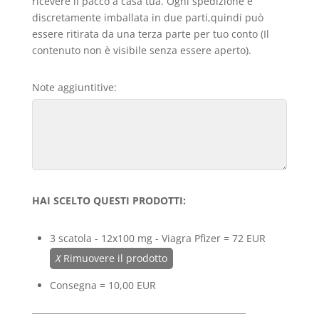
ricevere il pacco a casa tua. Ogni spedizione è
discretamente imballata in due parti,quindi può
essere ritirata da una terza parte per tuo conto (Il
contenuto non è visibile senza essere aperto).
Note aggiuntitive:
HAI SCELTO QUESTI PRODOTTI:
3 scatola - 12x100 mg - Viagra Pfizer = 72 EUR
X
Rimuovere il prodotto
Consegna = 10,00 EUR