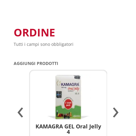
ORDINE
Tutti i campi sono obbligatori
AGGIUNGI PRODOTTI
‹
›
a per
KAMAGRA GEL Oral Jelly
KAMAGR
4