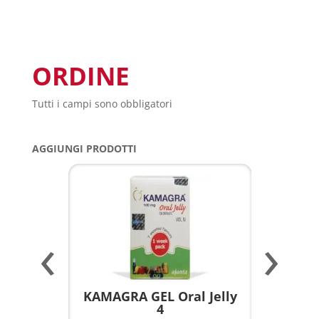
ORDINE
Tutti i campi sono obbligatori
AGGIUNGI PRODOTTI
‹
›
a per
KAMAGRA GEL Oral Jelly
KAMAGR
4