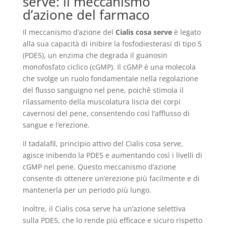
serve: il meccanismo
d’azione del farmaco
Il meccanismo d’azione del
Cialis cosa serve
è legato
alla sua capacità di inibire la fosfodiesterasi di tipo 5
(PDE5), un enzima che degrada il guanosin
monofosfato ciclico (cGMP). Il cGMP è una molecola
che svolge un ruolo fondamentale nella regolazione
del flusso sanguigno nel pene, poichê stimola il
rilassamento della muscolatura liscia dei corpi
cavernosi del pene, consentendo così l’afflusso di
sangue e l’erezione.
Il tadalafil, principio attivo del Cialis cosa serve,
agisce inibendo la PDE5 e aumentando così i livelli di
cGMP nel pene. Questo meccanismo d’azione
consente di ottenere un’erezione più facilmente e di
mantenerla per un periodo più lungo.
Inoltre, il Cialis cosa serve ha un’azione selettiva
sulla PDE5, che lo rende più efficace e sicuro rispetto