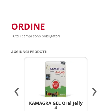
ORDINE
Tutti i campi sono obbligatori
AGGIUNGI PRODOTTI
‹
›
a per
KAMAGRA GEL Oral Jelly
KAMAGR
4