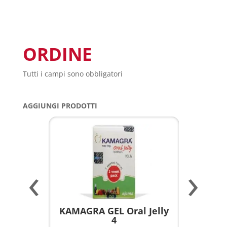
ORDINE
Tutti i campi sono obbligatori
AGGIUNGI PRODOTTI
‹
›
a per
KAMAGRA GEL Oral Jelly
KAMAGR
4