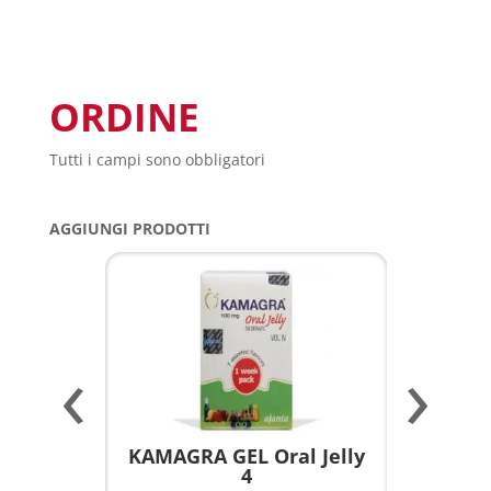
ORDINE
Tutti i campi sono obbligatori
AGGIUNGI PRODOTTI
‹
›
a per
KAMAGRA GEL Oral Jelly
KAMAGR
4