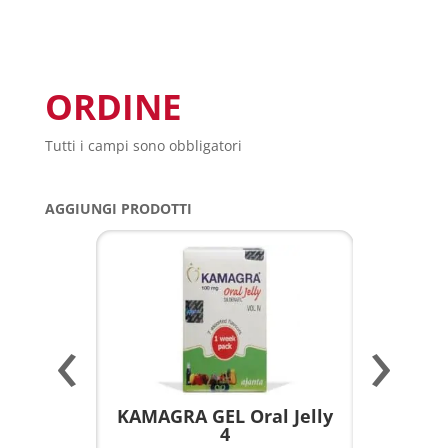
ORDINE
Tutti i campi sono obbligatori
AGGIUNGI PRODOTTI
‹
›
a per
KAMAGRA GEL Oral Jelly
KAMAGR
4