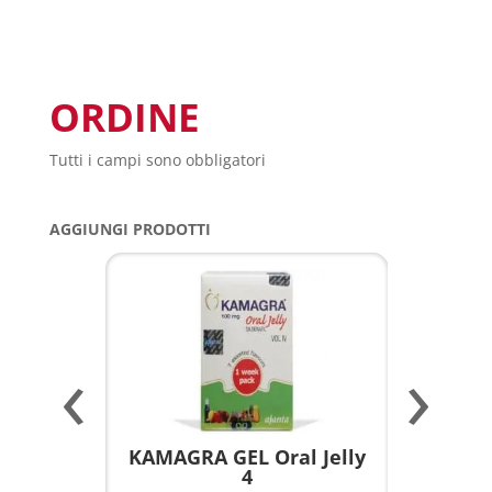
ORDINE
Tutti i campi sono obbligatori
AGGIUNGI PRODOTTI
‹
›
a per
KAMAGRA GEL Oral Jelly
KAMAGR
4