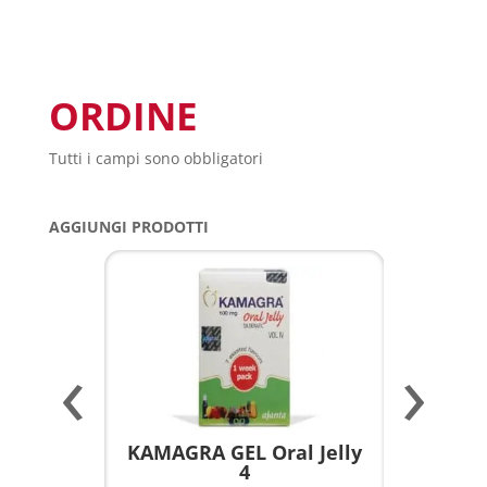
ORDINE
Tutti i campi sono obbligatori
AGGIUNGI PRODOTTI
‹
›
a per
KAMAGRA GEL Oral Jelly
KAMAGR
4