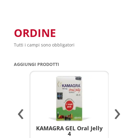
ORDINE
Tutti i campi sono obbligatori
AGGIUNGI PRODOTTI
‹
›
a per
KAMAGRA GEL Oral Jelly
KAMAGR
4