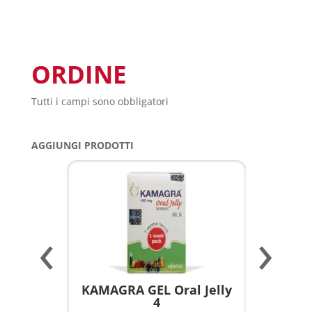
ORDINE
Tutti i campi sono obbligatori
AGGIUNGI PRODOTTI
‹
›
a per
KAMAGRA GEL Oral Jelly
KAMAGR
4