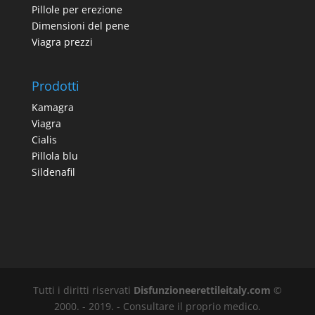
Pillole per erezione
Dimensioni del pene
Viagra prezzi
Prodotti
Kamagra
Viagra
Cialis
Pillola blu
Sildenafil
Tutti i diritti riservati
Disfunzioneerettileitaly.com
©
2000. - 2019. - Consultare il proprio medico.