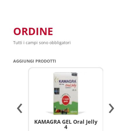
ORDINE
Tutti i campi sono obbligatori
AGGIUNGI PRODOTTI
‹
›
a per
KAMAGRA GEL Oral Jelly
KAMAGR
4