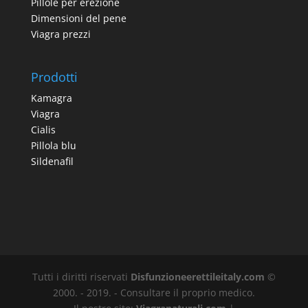
Pillole per erezione
Dimensioni del pene
Viagra prezzi
Prodotti
Kamagra
Viagra
Cialis
Pillola blu
Sildenafil
Tutti i diritti riservati
Disfunzioneerettileitaly.com
©
2000. - 2019. - Consultare il proprio medico.