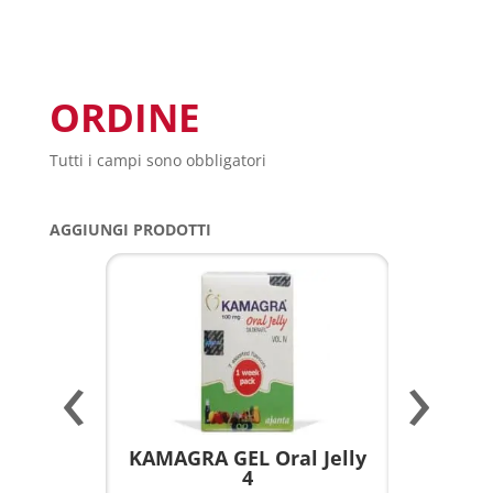
ORDINE
Tutti i campi sono obbligatori
AGGIUNGI PRODOTTI
‹
›
a per
KAMAGRA GEL Oral Jelly
KAMAGR
4