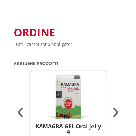
ORDINE
Tutti i campi sono obbligatori
AGGIUNGI PRODOTTI
‹
›
a per
KAMAGRA GEL Oral Jelly
KAMAGR
4