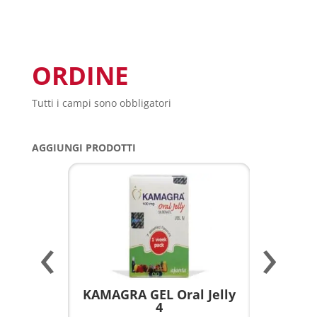
ORDINE
Tutti i campi sono obbligatori
AGGIUNGI PRODOTTI
‹
›
a per
KAMAGRA GEL Oral Jelly
KAMAGR
4