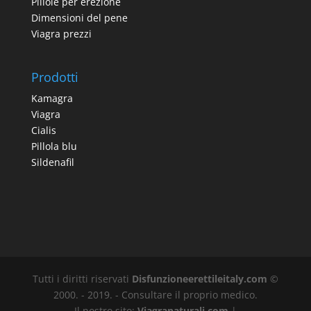
Pillole per erezione
Dimensioni del pene
Viagra prezzi
Prodotti
Kamagra
Viagra
Cialis
Pillola blu
Sildenafil
Tutti i diritti riservati
Disfunzioneerettileitaly.com
©
2000. - 2019. - Consultare il proprio medico.
Il nostro sito:
Viagranaturali.com
|