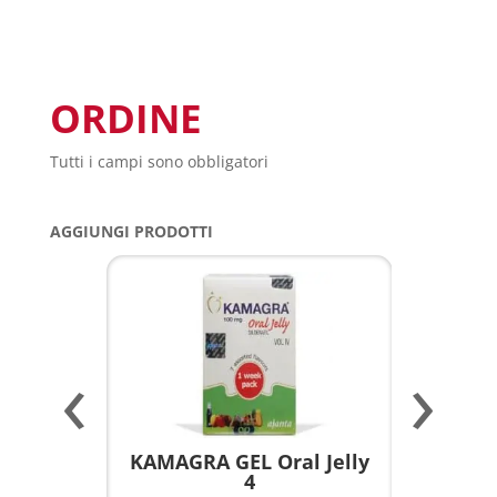
ORDINE
Tutti i campi sono obbligatori
AGGIUNGI PRODOTTI
‹
›
a per
KAMAGRA GEL Oral Jelly
KAMAGR
4