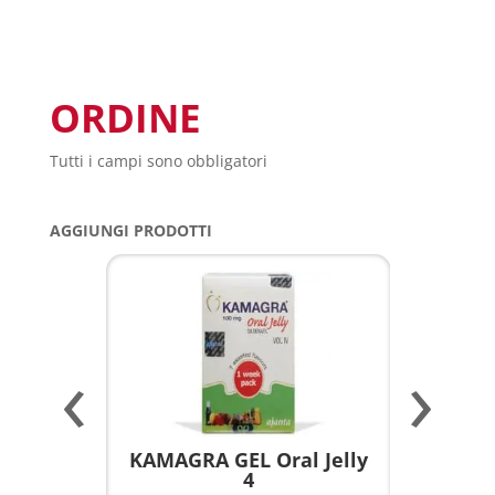
ORDINE
Tutti i campi sono obbligatori
AGGIUNGI PRODOTTI
‹
›
a per
KAMAGRA GEL Oral Jelly
KAMAGR
4