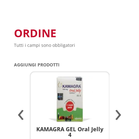
ORDINE
Tutti i campi sono obbligatori
AGGIUNGI PRODOTTI
‹
›
a per
KAMAGRA GEL Oral Jelly
KAMAGR
4