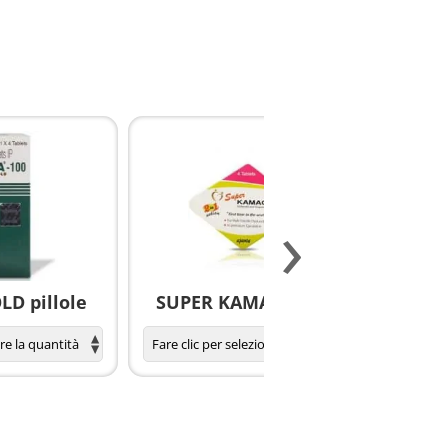
›
D pillole
SUPER KAMAGRA pillole