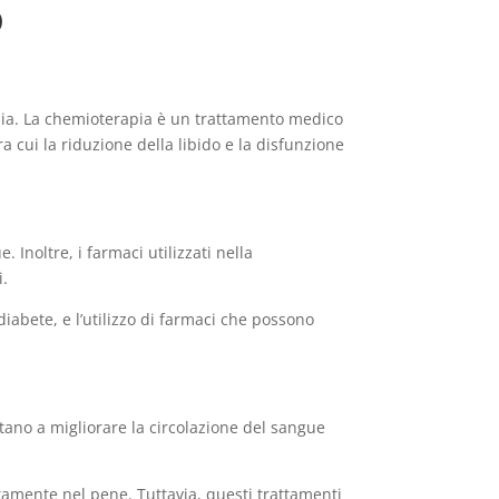
o
pia. La chemioterapia è un trattamento medico
ra cui la riduzione della libido e la disfunzione
Inoltre, i farmaci utilizzati nella
i.
 diabete, e l’utilizzo di farmaci che possono
utano a migliorare la circolazione del sangue
ettamente nel pene. Tuttavia, questi trattamenti