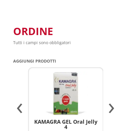
ORDINE
Tutti i campi sono obbligatori
AGGIUNGI PRODOTTI
‹
›
a per
KAMAGRA GEL Oral Jelly
KAMAGR
4