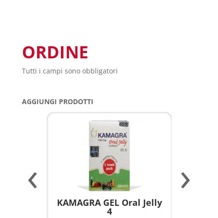
ORDINE
Tutti i campi sono obbligatori
AGGIUNGI PRODOTTI
‹
›
a per
KAMAGRA GEL Oral Jelly
KAMAGR
4