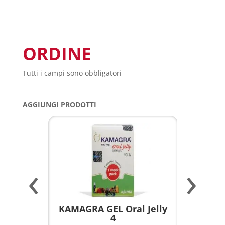
ORDINE
Tutti i campi sono obbligatori
AGGIUNGI PRODOTTI
‹
›
a per
KAMAGRA GEL Oral Jelly
KAMAGR
4