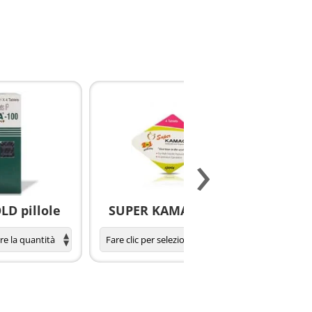
›
D pillole
SUPER KAMAGRA pillole