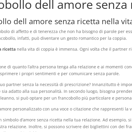
obollo dell amore senza r
lo dell amore senza ricetta nella vit
imbolo di affetto e di tenerezza che non ha bisogno di parole per 
cobollo, infatti, può diventare un gesto romantico per la coppia.
 ricetta
nella vita di coppia è immensa. Ogni volta che il partner r
 di quanto l’altra persona tenga alla relazione e ai momenti condiv
sprimere i propri sentimenti e per comunicare senza parole.
tuo partner senza la necessità di prescrizione? Innanzitutto è impor
e sia adatto alla sua personalità. In secondo luogo, bisogna prende
leanno, si può optare per un francobollo più particolare e personal
’amore personalizzato con una voce o citazione che rappresenti la v
n simbolo d’amore senza ricetta nella tua relazione. Ad esempio, s
ra relazione. Inoltre, si possono scrivere dei bigliettini con dei fra