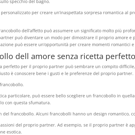
sullo specchio del bagno.
re personalizzato per creare un’inaspettata sorpresa romantica al 
francobollo dell’affetto può assumere un significato molto più prof
io partner può diventare un modo per dimostrare il proprio amore e 
lazione può essere un’opportunità per creare momenti romantici e 
llo dell amore senza ricetta perfetto
ta perfetto per il proprio partner può sembrare un compito difficile,
 giusto è conoscere bene i gusti e le preferenze del proprio partner.
 francobollo.
ca particolare, può essere bello scegliere un francobollo in quella 
ollo con questa sfumatura.
n del francobollo. Alcuni francobolli hanno un design romantico, co
assioni del proprio partner. Ad esempio, se il proprio partner è app
ne esotica.