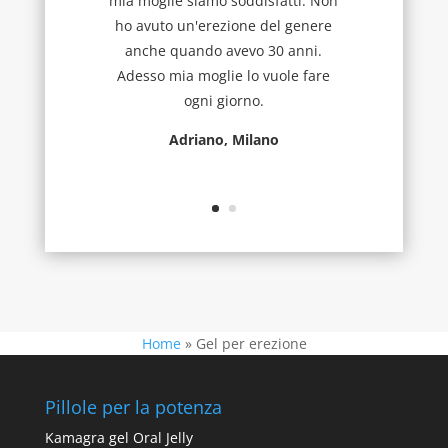
mia moglie siamo soddisfatti. Non
ho avuto un'erezione del genere
anche quando avevo 30 anni.
Adesso mia moglie lo vuole fare
ogni giorno.
Adriano, Milano
Home
»
Gel per erezione
Pillole per la potenza
Kamagra gel Oral Jelly