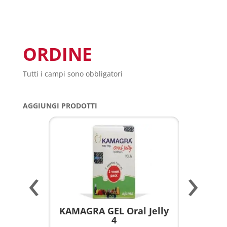
ORDINE
Tutti i campi sono obbligatori
AGGIUNGI PRODOTTI
‹
›
a per
KAMAGRA GEL Oral Jelly
KAMAGR
4