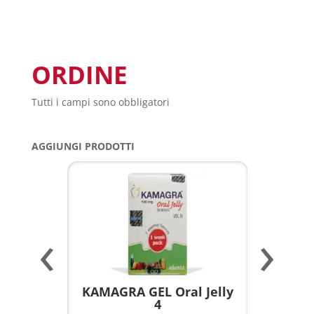
ORDINE
Tutti i campi sono obbligatori
AGGIUNGI PRODOTTI
‹
›
a per
KAMAGRA GEL Oral Jelly
KAMAGR
4