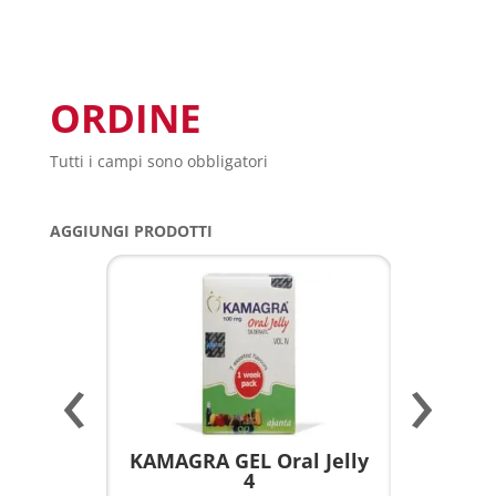
ORDINE
Tutti i campi sono obbligatori
AGGIUNGI PRODOTTI
‹
›
a per
KAMAGRA GEL Oral Jelly
KAMAGR
4