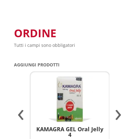
ORDINE
Tutti i campi sono obbligatori
AGGIUNGI PRODOTTI
‹
›
a per
KAMAGRA GEL Oral Jelly
KAMAGR
4