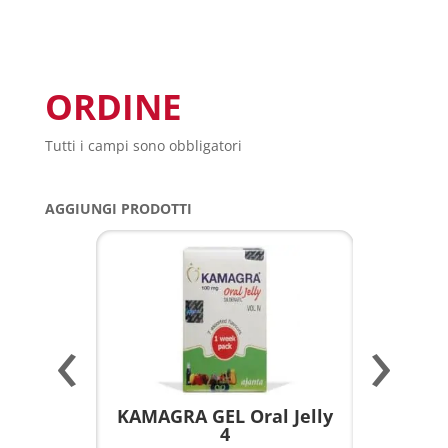
ORDINE
Tutti i campi sono obbligatori
AGGIUNGI PRODOTTI
‹
›
a per
KAMAGRA GEL Oral Jelly
KAMAGR
4