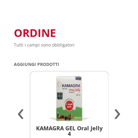
ORDINE
Tutti i campi sono obbligatori
AGGIUNGI PRODOTTI
‹
›
a per
KAMAGRA GEL Oral Jelly
KAMAGR
4