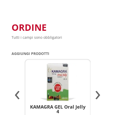
ORDINE
Tutti i campi sono obbligatori
AGGIUNGI PRODOTTI
‹
›
a per
KAMAGRA GEL Oral Jelly
KAMAGR
4