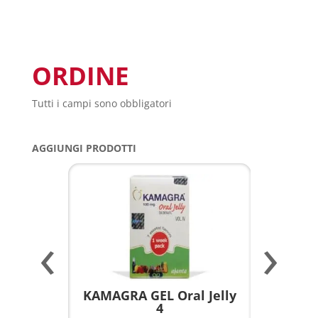
ORDINE
Tutti i campi sono obbligatori
AGGIUNGI PRODOTTI
‹
›
a per
KAMAGRA GEL Oral Jelly
KAMAGR
4