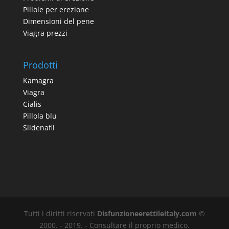
Pillole per erezione
Dimensioni del pene
Viagra prezzi
Prodotti
Kamagra
Viagra
Cialis
Pillola blu
Sildenafil
Tutti i diritti riservati
Disfunzioneerettileitaly.com
©
2000. - 2019. - Consultare il proprio medico.