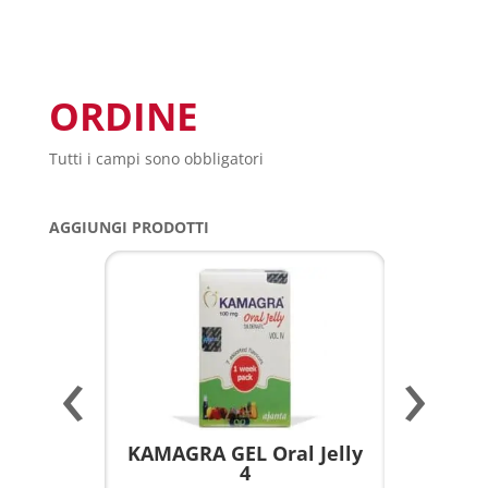
ORDINE
Tutti i campi sono obbligatori
AGGIUNGI PRODOTTI
‹
›
a per
KAMAGRA GEL Oral Jelly
KAMAGR
4