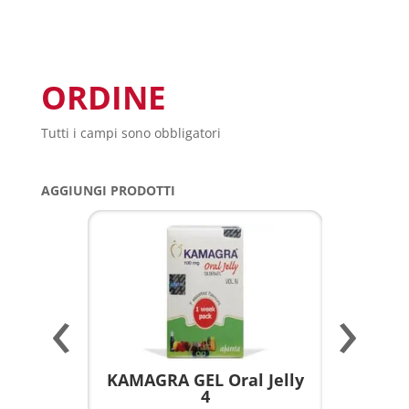
ORDINE
Tutti i campi sono obbligatori
AGGIUNGI PRODOTTI
‹
›
a per
KAMAGRA GEL Oral Jelly
KAMAGR
4