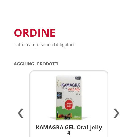
ORDINE
Tutti i campi sono obbligatori
AGGIUNGI PRODOTTI
‹
›
a per
KAMAGRA GEL Oral Jelly
KAMAGR
4