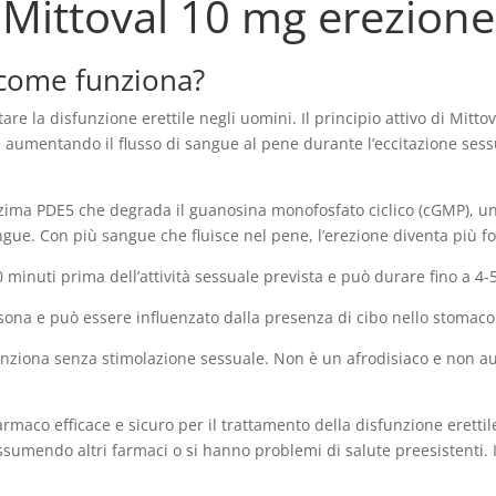
Mittoval 10 mg erezione
 come funziona?
re la disfunzione erettile negli uomini. Il principio attivo di Mittova
sce aumentando il flusso di sangue al pene durante l’eccitazione ses
enzima PDE5 che degrada il guanosina monofosfato ciclico (cGMP), un
ngue. Con più sangue che fluisce nel pene, l’erezione diventa più fo
minuti prima dell’attività sessuale prevista e può durare fino a 4-5
rsona e può essere influenzato dalla presenza di cibo nello stomaco
nziona senza stimolazione sessuale. Non è un afrodisiaco e non aum
rmaco efficace e sicuro per il trattamento della disfunzione eretti
ssumendo altri farmaci o si hanno problemi di salute preesistenti.