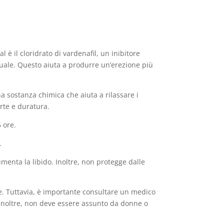
l è il cloridrato di vardenafil, un inibitore
suale. Questo aiuta a produrre un’erezione più
a sostanza chimica che aiuta a rilassare i
rte e duratura.
 ore.
.
enta la libido. Inoltre, non protegge dalle
le. Tuttavia, è importante consultare un medico
 Inoltre, non deve essere assunto da donne o