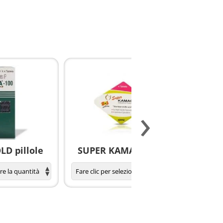
›
D pillole
SUPER KAMAGRA pillole