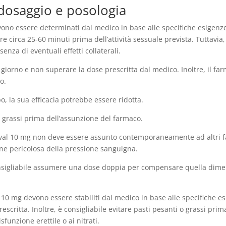
dosaggio e posologia
vono essere determinati dal medico in base alle specifiche esigenze
 circa 25-60 minuti prima dell’attività sessuale prevista. Tuttavi
enza di eventuali effetti collaterali.
iorno e non superare la dose prescritta dal medico. Inoltre, il f
o.
o, la sua efficacia potrebbe essere ridotta.
 o grassi prima dell’assunzione del farmaco.
al 10 mg non deve essere assunto contemporaneamente ad altri farma
ne pericolosa della pressione sanguigna.
nsigliabile assumere una dose doppia per compensare quella diment
al 10 mg devono essere stabiliti dal medico in base alle specifiche 
escritta. Inoltre, è consigliabile evitare pasti pesanti o grassi p
unzione erettile o ai nitrati.