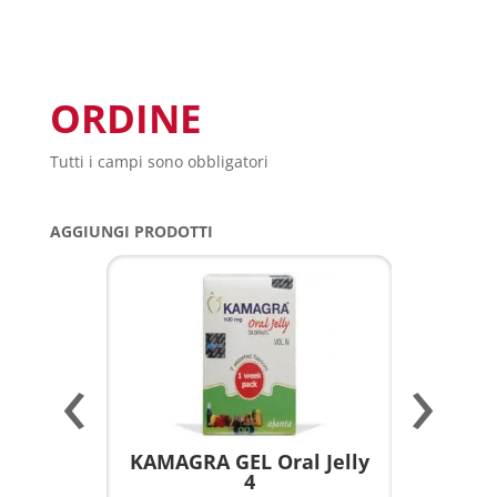
ORDINE
Tutti i campi sono obbligatori
AGGIUNGI PRODOTTI
‹
›
a per
KAMAGRA GEL Oral Jelly
KAMAGR
4