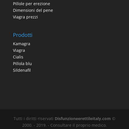
Pillole per erezione
Dimensioni del pene
Viagra prezzi
Prodotti
Kamagra
Viagra
Cialis
Pillola blu
Sildenafil
Tutti i diritti riservati
Disfunzioneerettileitaly.com
©
2000. - 2019. - Consultare il proprio medico.