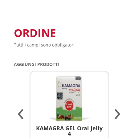
ORDINE
Tutti i campi sono obbligatori
AGGIUNGI PRODOTTI
‹
›
a per
KAMAGRA GEL Oral Jelly
KAMAGR
4