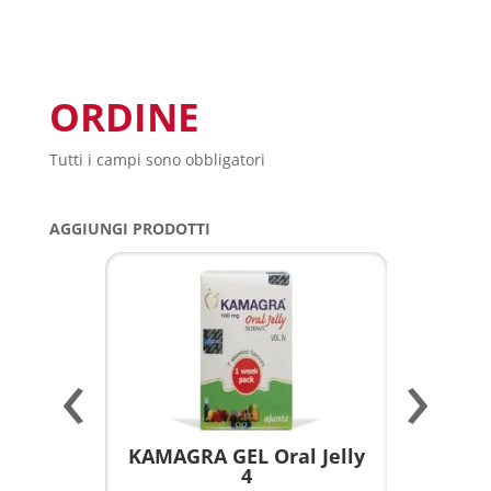
ORDINE
Tutti i campi sono obbligatori
AGGIUNGI PRODOTTI
‹
›
a per
KAMAGRA GEL Oral Jelly
KAMAGR
4