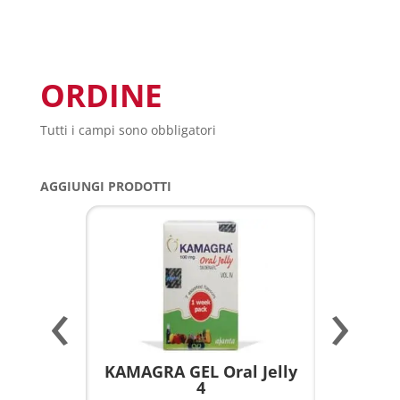
ORDINE
Tutti i campi sono obbligatori
AGGIUNGI PRODOTTI
‹
›
a per
KAMAGRA GEL Oral Jelly
KAMAGR
4