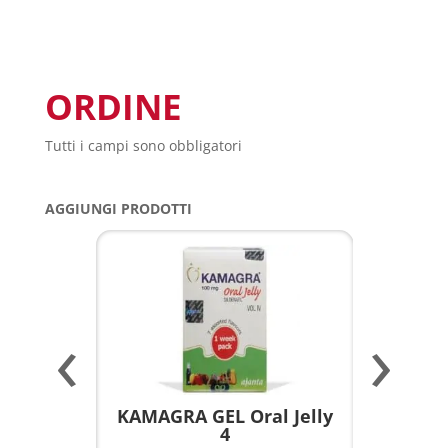
ORDINE
Tutti i campi sono obbligatori
AGGIUNGI PRODOTTI
‹
›
a per
KAMAGRA GEL Oral Jelly
KAMAGR
4