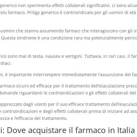
generico non sperimenta effetti collaterali significativi, ci sono al
o farmaco. Priligy generico è controindicato per gli uomini di età 
a uomini che stanno assumendo farmaci che interagiscono con gli i
 Questa sindrome è una condizione rara ma potenzialmente pericol
rico sono mal di testa, nausea e vertigini. Tuttavia, in rari casi, il f
diaci.
omi, è importante interrompere immediatamente l’assunzione del f
farmaco sicuro ed efficace per il trattamento dell’eiaculazione preco
mande riguardanti le controindicazioni o gli effetti collaterali de
 apprezzato dagli utenti per il suo efficace trattamento dell’eiacula
controindicazioni e degli effetti collaterali prima di iniziare ad a
ezza e l’efficacia del trattamento.
i: Dove acquistare il farmaco in Italia