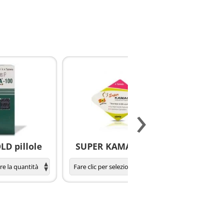
›
D pillole
SUPER KAMAGRA pillole