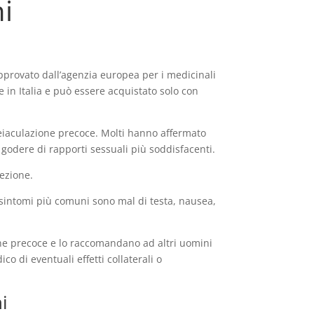
ni
approvato dall’agenzia europea per i medicinali
e in Italia e può essere acquistato solo con
l’eiaculazione precoce. Molti hanno affermato
i godere di rapporti sessuali più soddisfacenti.
rezione.
 I sintomi più comuni sono mal di testa, nausea,
zione precoce e lo raccomandano ad altri uomini
 di eventuali effetti collaterali o
ni