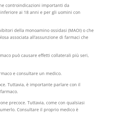
cune controindicazioni importanti da
inferiore ai 18 anni e per gli uomini con
nibitori della monoamino ossidasi (MAOI) o che
osa associata all’assunzione di farmaci che
armaco può causare effetti collaterali più seri,
armaco e consultare un medico.
ce. Tuttavia, è importante parlare con il
l farmaco.
zione precoce. Tuttavia, come con qualsiasi
ssumerlo. Consultare il proprio medico è