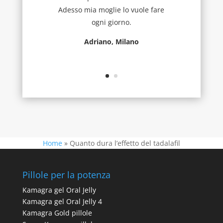
Adesso mia moglie lo vuole fare
ogni giorno.
Adriano, Milano
Home
»
Quanto dura l’effetto del tadalafil
Pillole per la potenza
Kamagra gel Oral Jelly
Kamagra gel Oral Jelly 4
Kamagra Gold pillole