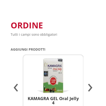
ORDINE
Tutti i campi sono obbligatori
AGGIUNGI PRODOTTI
‹
›
a per
KAMAGRA GEL Oral Jelly
KAMAGR
4