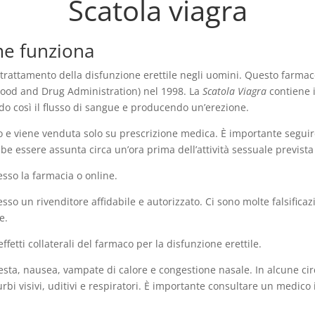
Scatola viagra
ome funziona
l trattamento della disfunzione erettile negli uomini. Questo farmac
(Food and Drug Administration) nel 1998. La
Scatola Viagra
contiene i
o così il flusso di sangue e producendo un’erezione.
o e viene venduta solo su prescrizione medica. È importante seguir
be essere assunta circa un’ora prima dell’attività sessuale prevista 
esso la farmacia o online.
o un rivenditore affidabile e autorizzato. Ci sono molte falsificazi
e.
ffetti collaterali del farmaco per la disfunzione erettile.
 testa, nausea, vampate di calore e congestione nasale. In alcune c
rbi visivi, uditivi e respiratori. È importante consultare un medi