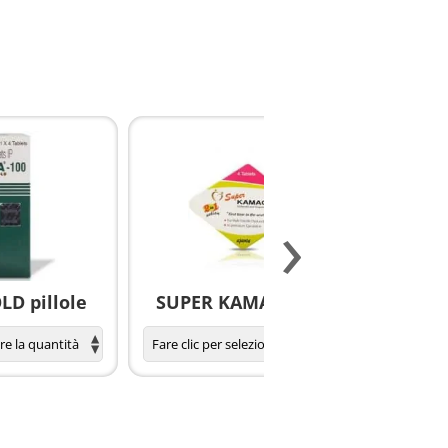
›
D pillole
SUPER KAMAGRA pillole