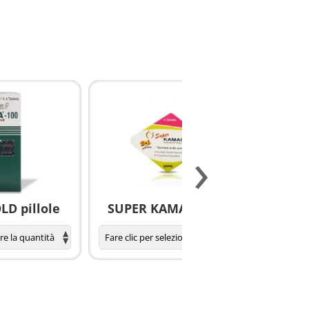
›
D pillole
SUPER KAMAGRA pillole