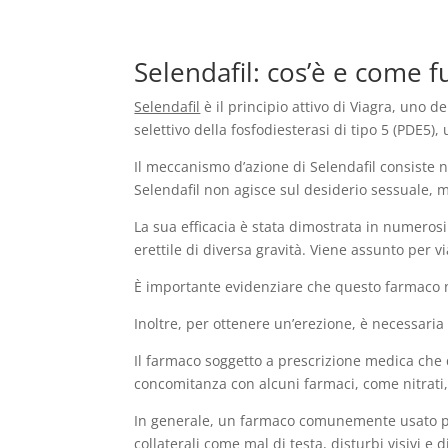
Selendafil: cos’è e come 
Selendafil
è il principio attivo di Viagra, uno d
selettivo della fosfodiesterasi di tipo 5 (PDE5)
Il meccanismo d’azione di Selendafil consiste ne
Selendafil non agisce sul desiderio sessuale, m
La sua efficacia è stata dimostrata in numerosi 
erettile di diversa gravità. Viene assunto per vi
È importante evidenziare che questo farmaco no
Inoltre, per ottenere un’erezione, è necessaria
Il farmaco soggetto a prescrizione medica che d
concomitanza con alcuni farmaci, come nitrati, a
In generale, un farmaco comunemente usato per 
collaterali come mal di testa, disturbi visivi e 