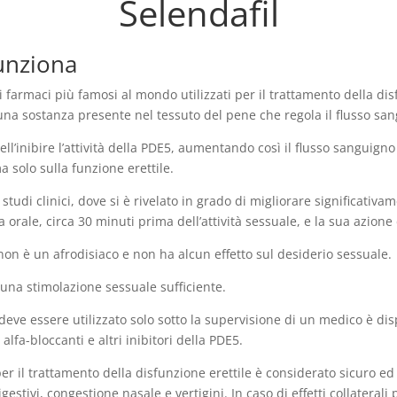
Selendafil
funziona
ei farmaci più famosi al mondo utilizzati per il trattamento della disf
, una sostanza presente nel tessuto del pene che regola il flusso sa
ll’inibire l’attività della PDE5, aumentando così il flusso sanguigno 
a solo sulla funzione erettile.
studi clinici, dove si è rivelato in grado di migliorare significativa
a orale, circa 30 minuti prima dell’attività sessuale, e la sua azione
n è un afrodisiaco e non ha alcun effetto sul desiderio sessuale.
 una stimolazione sessuale sufficiente.
eve essere utilizzato solo sotto la supervisione di un medico è dis
lfa-bloccanti e altri inibitori della PDE5.
il trattamento della disfunzione erettile è considerato sicuro ed 
digestivi, congestione nasale e vertigini. In caso di effetti collateral