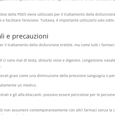
ttivo della PDE5 viene utilizzato per il trattamento della disfunzion
 e facilitare l’erezione. Tuttavia, è importante utilizzarlo solo sott
ali e precauzioni
l trattamento della disfunzione erettile, ma come tutti i farmaci p
il ci sono mal di testa, disturbi visivi e digestivi, congestione nasale 
.
terali gravi come una diminuzione della pressione sanguigna o perdi
diatamente un medico.
nitrati e gli alfa-bloccanti, possono essere pericolose per le person
o di non assumere contemporaneamente con altri farmaci senza la c