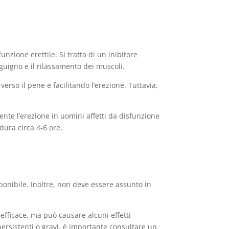
unzione erettile. Si tratta di un inibitore
nguigno e il rilassamento dei muscoli.
verso il pene e facilitando l’erezione. Tuttavia,
mente l’erezione in uomini affetti da disfunzione
 dura circa 4-6 ore.
ponibile. Inoltre, non deve essere assunto in
efficace, ma può causare alcuni effetti
i persistenti o gravi, è importante consultare un