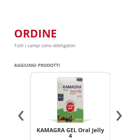
ORDINE
Tutti i campi sono obbligatori
AGGIUNGI PRODOTTI
‹
›
a per
KAMAGRA GEL Oral Jelly
KAMAGR
4