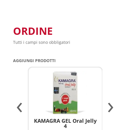
ORDINE
Tutti i campi sono obbligatori
AGGIUNGI PRODOTTI
‹
›
a per
KAMAGRA GEL Oral Jelly
KAMAGR
4