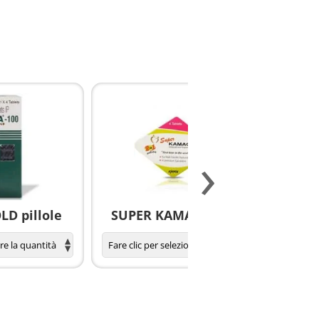
›
D pillole
SUPER KAMAGRA pillole