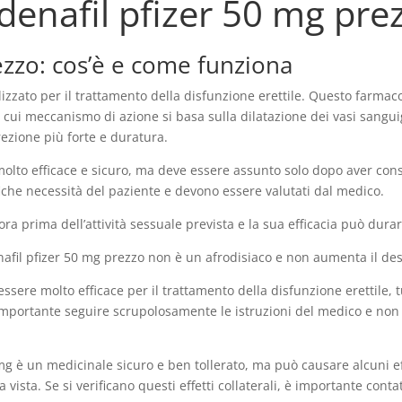
ldenafil pfizer 50 mg pre
rezzo: cos’è e come funziona
izzato per il trattamento della disfunzione erettile. Questo farmac
), il cui meccanismo di azione si basa sulla dilatazione dei vasi sa
zione più forte e duratura.
molto efficace e sicuro, ma deve essere assunto solo dopo aver consu
che necessità del paziente e devono essere valutati dal medico.
ora prima dell’attività sessuale prevista e la sua efficacia può durar
enafil pfizer 50 mg prezzo non è un afrodisiaco e non aumenta il de
to essere molto efficace per il trattamento della disfunzione erettil
 importante seguire scrupolosamente le istruzioni del medico e non 
 mg è un medicinale sicuro e ben tollerato, ma può causare alcuni effe
vista. Se si verificano questi effetti collaterali, è importante co