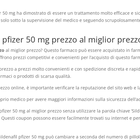
er 50 mg ha dimostrato di essere un trattamento molto efficace e sic
 solo sotto la supervisione del medico e seguendo scrupolosamente 
 pfizer 50 mg prezzo al miglior prezz
zzo
al miglior prezzo? Questo farmaco può essere acquistato in farm
frono prezzi competitivi e convenienti per l’acquisto di questo far
g prezzo a prezzi molto convenienti e con spedizione discreta e rapid
rmaci o prodotti di scarsa qualità.
rezzo online, è importante verificare la reputazione del sito web e l
roprio medico per avere maggiori informazioni sulla sicurezza dell’
pfizer 50 mg al miglior prezzo senza utilizzare la parola chiave ‘Silde
e. Questi coupon possono essere facilmente trovati su internet e pe
 Sildenafil pfizer 50 mg può cambiare a seconda del numero di pillo