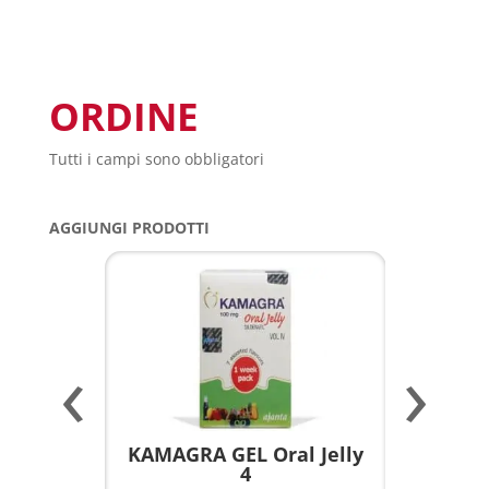
ORDINE
Tutti i campi sono obbligatori
AGGIUNGI PRODOTTI
‹
›
a per
KAMAGRA GEL Oral Jelly
KAMAGR
4